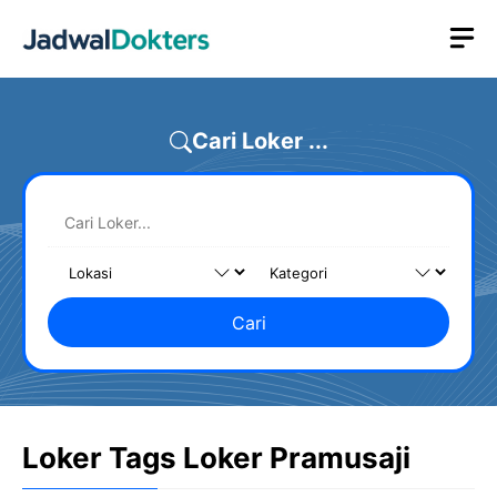
Skip
M
to
content
Cari Loker ...
Cari
Loker Tags Loker Pramusaji