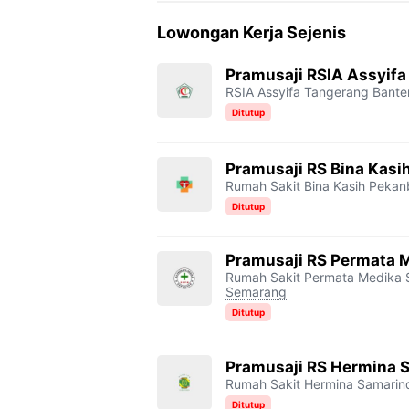
c
i
l
a
p
Lowongan Kerja Sejenis
e
t
e
t
y
b
t
g
s
L
Pramusaji RSIA Assyif
RSIA Assyifa Tangerang
Bante
o
e
r
A
i
Ditutup
o
r
a
p
n
k
m
p
k
Pramusaji RS Bina Kasi
Rumah Sakit Bina Kasih Pekan
Ditutup
Pramusaji RS Permata 
Rumah Sakit Permata Medika
Semarang
Ditutup
Pramusaji RS Hermina 
Rumah Sakit Hermina Samarin
Ditutup