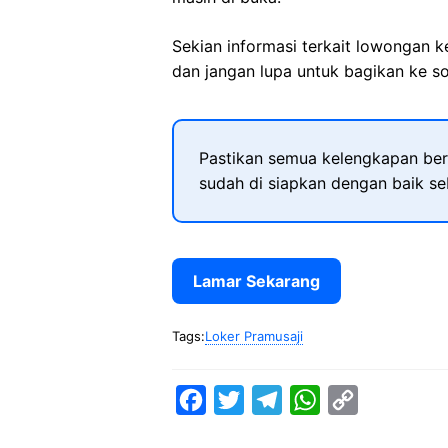
Sekian informasi terkait lowongan 
dan jangan lupa untuk bagikan ke so
Pastikan semua kelengkapan ber
sudah di siapkan dengan baik s
Lamar Sekarang
Tags:
Loker Pramusaji
F
T
T
W
C
a
w
e
h
o