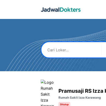
Skip
to
content
Pramusaji RS Izza
Rumah Sakit Izza Karawang
Ditutup