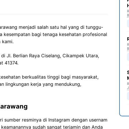
R
B
rawang menjadi salah satu hal yang di tunggu-
a kesempatan bagi tenaga kesehatan profesional
 kami.
R
B
di Jl. Berlian Raya Ciselang, Cikampek Utara,
at 41374.
sehatan berkualitas tinggi bagi masyarakat,
n lingkungan kerja yang mendukung,
R
J
Karawang
ri sumber resminya di Instagram dengan usernam
at keamanannya sudah sangat terjamin dan Anda