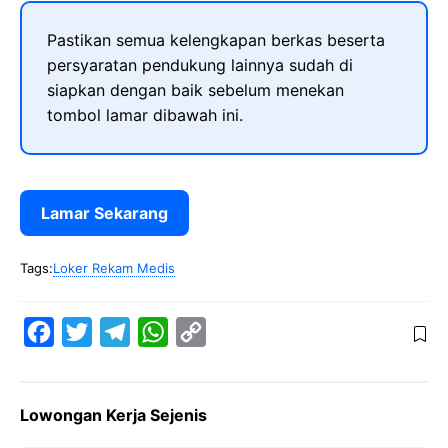
Pastikan semua kelengkapan berkas beserta
persyaratan pendukung lainnya sudah di
siapkan dengan baik sebelum menekan
tombol lamar dibawah ini.
Lamar Sekarang
Tags:
Loker Rekam Medis
F
T
T
W
C
a
w
e
h
o
c
i
l
a
p
Lowongan Kerja Sejenis
e
t
e
t
y