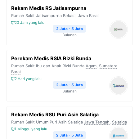
b
t
g
s
L
Rekam Medis RS Jatisampurna
o
e
r
A
i
Rumah Sakit Jatisampurna
Bekasi
,
Jawa Barat
o
r
a
p
n
23 Jam yang lalu
k
m
p
k
2 Juta - 5 Juta
Bulanan
Perekam Medis RSIA Rizki Bunda
Rumah Sakit Ibu dan Anak Rizki Bunda
Agam
,
Sumatera
Barat
2 Hari yang lalu
2 Juta - 5 Juta
Bulanan
Rekam Medis RSU Puri Asih Salatiga
Rumah Sakit Umum Puri Asih Salatiga
Jawa Tengah
,
Salatiga
1 Minggu yang lalu
2 Juta - 5 Juta