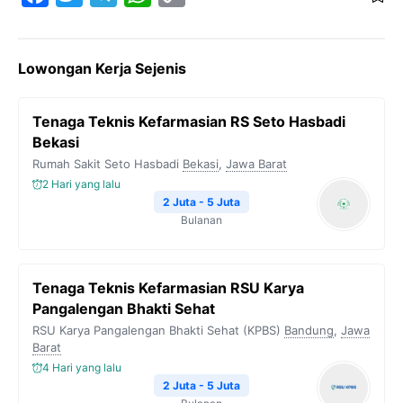
a
w
e
h
o
c
i
l
a
p
Lowongan Kerja Sejenis
e
t
e
t
y
b
t
g
s
L
Tenaga Teknis Kefarmasian RS Seto Hasbadi
o
e
r
A
i
Bekasi
o
r
a
p
n
Rumah Sakit Seto Hasbadi
Bekasi
,
Jawa Barat
k
m
p
k
2 Hari yang lalu
2 Juta - 5 Juta
Bulanan
Tenaga Teknis Kefarmasian RSU Karya
Pangalengan Bhakti Sehat
RSU Karya Pangalengan Bhakti Sehat (KPBS)
Bandung
,
Jawa
Barat
4 Hari yang lalu
2 Juta - 5 Juta