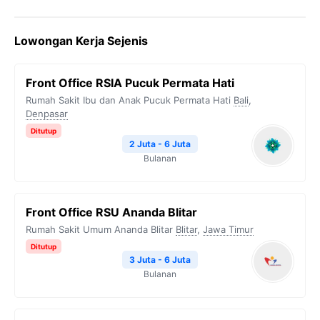
a
w
e
h
o
c
i
l
a
p
Lowongan Kerja Sejenis
e
t
e
t
y
b
t
g
s
L
Front Office RSIA Pucuk Permata Hati
o
e
r
A
i
Rumah Sakit Ibu dan Anak Pucuk Permata Hati
Bali
,
o
r
a
p
n
Denpasar
k
m
p
k
Ditutup
2 Juta - 6 Juta
Bulanan
Front Office RSU Ananda Blitar
Rumah Sakit Umum Ananda Blitar
Blitar
,
Jawa Timur
Ditutup
3 Juta - 6 Juta
Bulanan