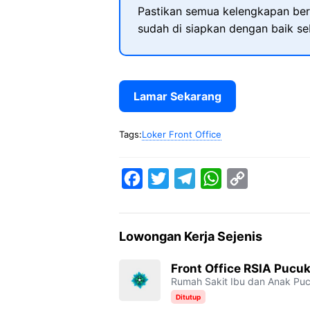
Pastikan semua kelengkapan ber
sudah di siapkan dengan baik s
Lamar Sekarang
Tags:
Loker Front Office
F
T
T
W
C
a
w
e
h
o
c
i
l
a
p
Lowongan Kerja Sejenis
e
t
e
t
y
b
t
g
s
L
Front Office RSIA Pucu
Rumah Sakit Ibu dan Anak Puc
o
e
r
A
i
Ditutup
o
r
a
p
n