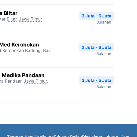
 Blitar
3 Juta - 6 Juta
tar
Blitar
,
Jawa Timur
Bulanan
a Med Kerobokan
2 Juta - 6 Juta
d Kerobokan
Badung
,
Bali
Bulanan
at Medika Pandaan
3 Juta - 5 Juta
ika Pandaan
Jawa Timur
,
Bulanan
Tentang Kami
Kebijakan
Privacy Policy
Disclaimer
Hubungi Kami