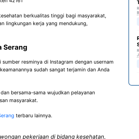
ten 42161
R
B
sehatan berkualitas tinggi bagi masyarakat,
n lingkungan kerja yang mendukung,
a Serang
R
J
ri sumber resminya di Instagram dengan usernam
t keamanannya sudah sangat terjamin dan Anda
i dan bersama-sama wujudkan pelayanan
isan masyarakat.
Serang
terbaru lainnya.
wongan pekerjaan di bidang kesehatan,