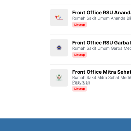
k
m
p
k
Front Office RSU Ananda
Rumah Sakit Umum Ananda Bli
Ditutup
Front Office RSU Garb
Rumah Sakit Umum Garba Me
Ditutup
Front Office Mitra Seh
Rumah Sakit Mitra Sehat Med
Pasuruan
Ditutup