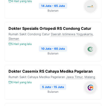
k
m
p
k
4 Hari yang lalu
14 Juta - 65 Juta
Bulanan
Dokter Spesialis Ortopedi RS Condong Catur
Rumah Sakit Condong Catur
Daerah Istimewa Yogyakarta
,
Sleman
5 Hari yang lalu
10 Juta - 60 Juta
Bulanan
Dokter Casemix RS Cahaya Medika Pagelaran
Rumah Sakit Cahaya Medika Pagelaran
Jawa Timur
,
Malang
6 Hari yang lalu
5 Juta - 15 Juta
Bulanan