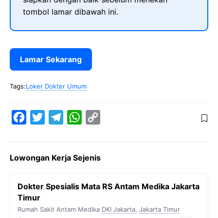
tombol lamar dibawah ini.
Lamar Sekarang
Tags:
Loker Dokter Umum
F
T
T
W
C
a
w
e
h
o
c
i
l
a
p
Lowongan Kerja Sejenis
e
t
e
t
y
b
t
g
s
L
Dokter Spesialis Mata RS Antam Medika Jakarta
o
e
r
A
i
Timur
o
r
a
p
n
Rumah Sakit Antam Medika
DKI Jakarta
,
Jakarta Timur