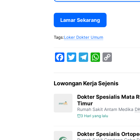
Lamar Sekarang
Tags:
Loker Dokter Umum
F
T
T
W
C
a
w
e
h
o
c
i
l
a
p
Lowongan Kerja Sejenis
e
t
e
t
y
b
t
g
s
L
Dokter Spesialis Mata 
Timur
o
e
r
A
i
Rumah Sakit Antam Medika
DK
o
r
a
p
n
3 Hari yang lalu
k
m
p
k
Dokter Spesialis Ortop
Rumah Sakit Condong Catur
D