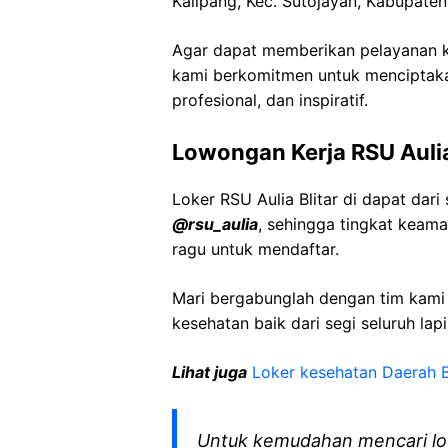
Kalipang, Kec. Sutojayan, Kabupaten
Agar dapat memberikan pelayanan ke
kami berkomitmen untuk menciptaka
profesional, dan inspiratif.
Lowongan Kerja RSU Aulia
Loker RSU Aulia Blitar di dapat da
@rsu_aulia
, sehingga tingkat keam
ragu untuk mendaftar.
Mari bergabunglah dengan tim kam
kesehatan baik dari segi seluruh lap
Lihat juga
Loker kesehatan Daerah B
Untuk kemudahan mencari lo