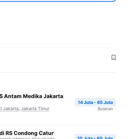
RS Antam Medika Jakarta
14 Juta - 65 Juta
I Jakarta
,
Jakarta Timur
Bulanan
edi RS Condong Catur
10 Juta - 60 Juta
aerah Istimewa Yogyakarta
,