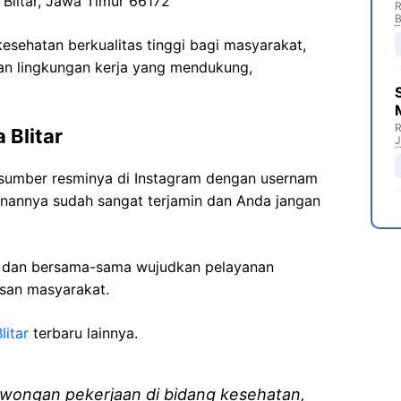
 Blitar, Jawa Timur 66172
R
B
sehatan berkualitas tinggi bagi masyarakat,
n lingkungan kerja yang mendukung,
R
 Blitar
J
ri sumber resminya di Instagram dengan usernam
anannya sudah sangat terjamin dan Anda jangan
i dan bersama-sama wujudkan pelayanan
isan masyarakat.
litar
terbaru lainnya.
wongan pekerjaan di bidang kesehatan,