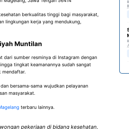
n
Magelang
,
Jawa
Tengah 56414
R
B
sehatan berkualitas tinggi bagi masyarakat,
n lingkungan kerja yang mendukung,
R
iyah
Muntilan
J
at dari sumber resminya di Instagram dengan
hingga tingkat keamanannya sudah sangat
k mendaftar.
i dan bersama-sama wujudkan pelayanan
isan masyarakat.
Magelang
terbaru lainnya.
wongan pekerjaan di bidang kesehatan,