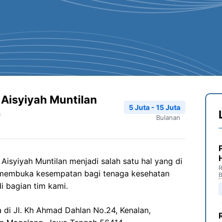
Aisyiyah Muntilan
5 Juta - 15 Juta
n
Bulanan
m
Aisyiyah
Muntilan
menjadi salah satu hal yang di
R
 membuka kesempatan bagi tenaga kesehatan
B
i bagian tim kami.
a di
Jl.
Kh
Ahmad Dahlan No.24,
Kenalan
,