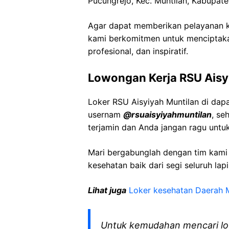
Pucungrejo
,
Kec
.
Muntilan
,
Kabupate
Agar dapat memberikan pelayanan ke
kami berkomitmen untuk menciptaka
profesional, dan inspiratif.
Lowongan Kerja
RSU
Aisy
Loker
RSU
Aisyiyah
Muntilan
di dap
usernam
@
rsuaisyiyahmuntilan
, se
terjamin dan Anda jangan ragu untu
Mari bergabunglah dengan tim kam
kesehatan baik dari segi seluruh lap
Lihat juga
Loker kesehatan Daerah
Untuk kemudahan mencari lo