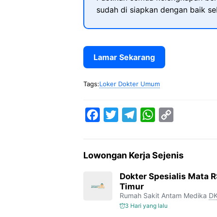
sudah di siapkan dengan baik s
Lamar Sekarang
Tags:
Loker Dokter Umum
F
T
T
W
C
a
w
e
h
o
c
i
l
a
p
Lowongan Kerja Sejenis
e
t
e
t
y
b
t
g
s
L
Dokter Spesialis Mata 
Timur
o
e
r
A
i
Rumah Sakit Antam Medika
DK
o
r
a
p
n
3 Hari yang lalu
k
m
p
k