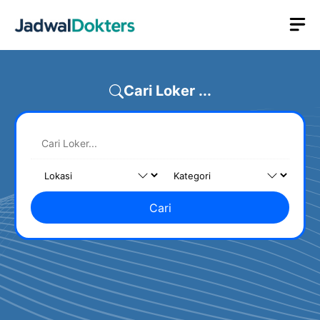
Skip
M
to
content
Cari Loker ...
Cari