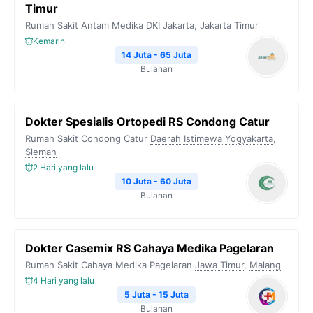
Timur
o
r
a
p
n
Rumah Sakit Antam Medika
DKI Jakarta
,
Jakarta Timur
k
m
p
k
Kemarin
14 Juta - 65 Juta
Bulanan
Dokter Spesialis Ortopedi RS Condong Catur
Rumah Sakit Condong Catur
Daerah Istimewa Yogyakarta
,
Sleman
2 Hari yang lalu
10 Juta - 60 Juta
Bulanan
Dokter Casemix RS Cahaya Medika Pagelaran
Rumah Sakit Cahaya Medika Pagelaran
Jawa Timur
,
Malang
4 Hari yang lalu
5 Juta - 15 Juta
Bulanan