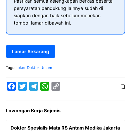
Pastikan semua kelengkapan berkas beserta
persyaratan pendukung lainnya sudah di
siapkan dengan baik sebelum menekan
tombol lamar dibawah ini.
Lamar Sekarang
Tags:
Loker Dokter Umum
F
T
T
W
C
a
w
e
h
o
c
i
l
a
p
Lowongan Kerja Sejenis
e
t
e
t
y
b
t
g
s
L
Dokter Spesialis Mata RS Antam Medika Jakarta
o
e
r
A
i