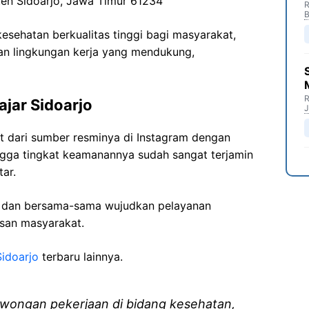
ten Sidoarjo, Jawa Timur 61234
R
B
sehatan berkualitas tinggi bagi masyarakat,
n lingkungan kerja yang mendukung,
R
ajar Sidoarjo
J
pat dari sumber resminya di Instagram dengan
ngga tingkat keamanannya sudah sangat terjamin
ar.
i dan bersama-sama wujudkan pelayanan
isan masyarakat.
idoarjo
terbaru lainnya.
wongan pekerjaan di bidang kesehatan,