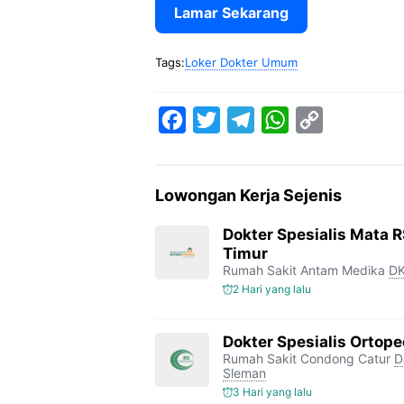
Lamar Sekarang
Tags:
Loker Dokter Umum
F
T
T
W
C
a
w
e
h
o
c
i
l
a
p
Lowongan Kerja Sejenis
e
t
e
t
y
b
t
g
s
L
Dokter Spesialis Mata 
Timur
o
e
r
A
i
Rumah Sakit Antam Medika
DK
o
r
a
p
n
2 Hari yang lalu
k
m
p
k
Dokter Spesialis Ortop
Rumah Sakit Condong Catur
D
Sleman
3 Hari yang lalu