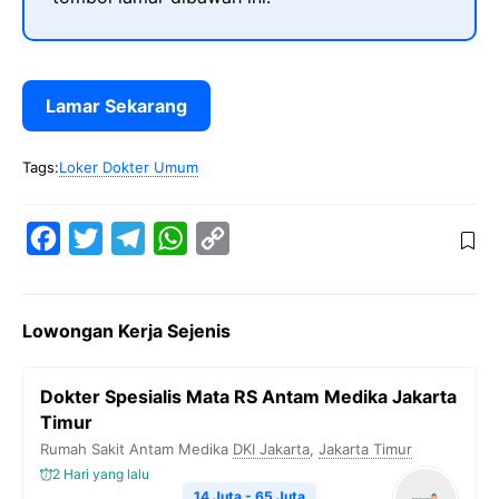
Lamar Sekarang
Tags:
Loker Dokter Umum
F
T
T
W
C
a
w
e
h
o
c
i
l
a
p
Lowongan Kerja Sejenis
e
t
e
t
y
b
t
g
s
L
Dokter Spesialis Mata RS Antam Medika Jakarta
o
e
r
A
i
Timur
o
r
a
p
n
Rumah Sakit Antam Medika
DKI Jakarta
,
Jakarta Timur
k
m
p
k
2 Hari yang lalu
14 Juta - 65 Juta