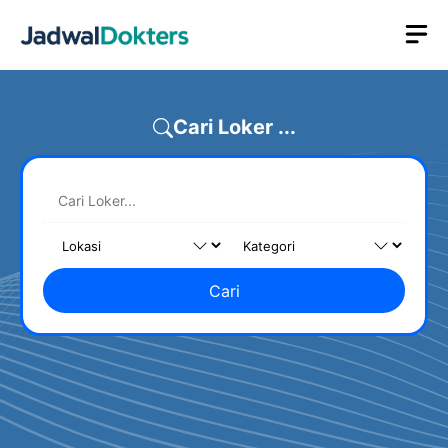
Skip
M
to
content
Cari Loker ...
Cari