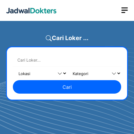
Skip
M
to
content
Cari Loker ...
Cari