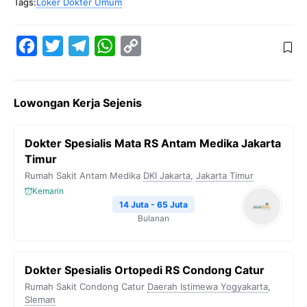
Tags:
Loker Dokter Umum
F
T
T
W
C
a
w
e
h
o
c
i
l
a
p
Lowongan Kerja Sejenis
e
t
e
t
y
b
t
g
s
L
Dokter Spesialis Mata RS Antam Medika Jakarta
o
e
r
A
i
Timur
o
r
a
p
n
Rumah Sakit Antam Medika
DKI Jakarta
,
Jakarta Timur
k
m
p
k
Kemarin
14 Juta - 65 Juta
Bulanan
Dokter Spesialis Ortopedi RS Condong Catur
Rumah Sakit Condong Catur
Daerah Istimewa Yogyakarta
,
Sleman