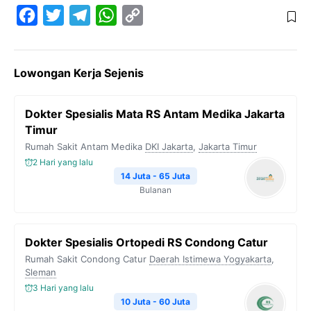
F
T
T
W
C
a
w
e
h
o
c
i
l
a
p
Lowongan Kerja Sejenis
e
t
e
t
y
b
t
g
s
L
Dokter Spesialis Mata RS Antam Medika Jakarta
o
e
r
A
i
Timur
o
r
a
p
n
Rumah Sakit Antam Medika
DKI Jakarta
,
Jakarta Timur
k
m
p
k
2 Hari yang lalu
14 Juta - 65 Juta
Bulanan
Dokter Spesialis Ortopedi RS Condong Catur
Rumah Sakit Condong Catur
Daerah Istimewa Yogyakarta
,
Sleman
3 Hari yang lalu
10 Juta - 60 Juta