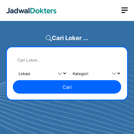
Skip
M
to
content
Cari Loker ...
Cari