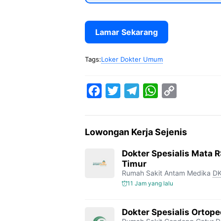
Lamar Sekarang
Tags:
Loker Dokter Umum
F
T
T
W
C
a
w
e
h
o
c
i
l
a
p
Lowongan Kerja Sejenis
e
t
e
t
y
b
t
g
s
L
Dokter Spesialis Mata 
Timur
o
e
r
A
i
Rumah Sakit Antam Medika
DK
o
r
a
p
n
11 Jam yang lalu
k
m
p
k
Dokter Spesialis Ortop