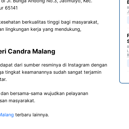
 di Jl. Bunga Andong No.3, Jatimulyo, Kec.
ur 65141
R
J
sehatan berkualitas tinggi bagi masyarakat,
n lingkungan kerja yang mendukung,
R
eri Candra Malang
B
 dapat dari sumber resminya di Instagram dengan
ga tingkat keamanannya sudah sangat terjamin
ar.
i dan bersama-sama wujudkan pelayanan
isan masyarakat.
Malang
terbaru lainnya.