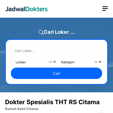
Skip
M
to
content
Cari Loker ...
Cari
Dokter Spesialis THT RS Citama
Rumah Sakit Citama