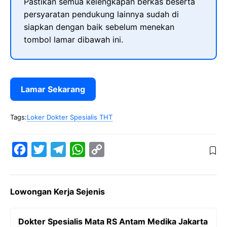
Pastikan semua kelengkapan berkas beserta
persyaratan pendukung lainnya sudah di
siapkan dengan baik sebelum menekan
tombol lamar dibawah ini.
Lamar Sekarang
Tags:
Loker Dokter Spesialis THT
F
T
T
W
C
a
w
e
h
o
c
i
l
a
p
Lowongan Kerja Sejenis
e
t
e
t
y
b
t
g
s
L
Dokter Spesialis Mata RS Antam Medika Jakarta
o
e
r
A
i