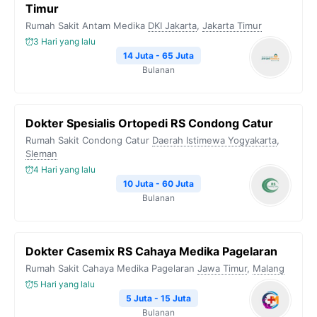
Timur
o
r
a
p
n
Rumah Sakit Antam Medika
DKI Jakarta
,
Jakarta Timur
k
m
p
k
3 Hari yang lalu
14 Juta - 65 Juta
Bulanan
Dokter Spesialis Ortopedi RS Condong Catur
Rumah Sakit Condong Catur
Daerah Istimewa Yogyakarta
,
Sleman
4 Hari yang lalu
10 Juta - 60 Juta
Bulanan
Dokter Casemix RS Cahaya Medika Pagelaran
Rumah Sakit Cahaya Medika Pagelaran
Jawa Timur
,
Malang
5 Hari yang lalu
5 Juta - 15 Juta
Bulanan