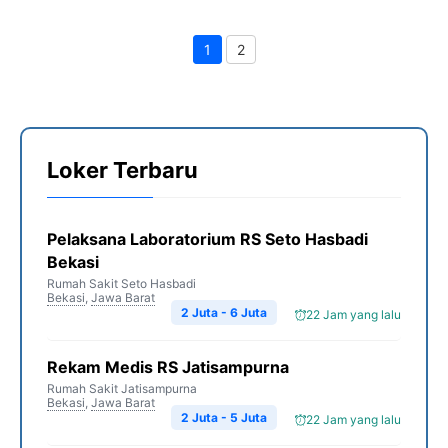
1
2
Page
Page
Loker Terbaru
Pelaksana Laboratorium RS Seto Hasbadi
Bekasi
Rumah Sakit Seto Hasbadi
Bekasi
,
Jawa Barat
2 Juta - 6 Juta
22 Jam yang lalu
Rekam Medis RS Jatisampurna
Rumah Sakit Jatisampurna
Bekasi
,
Jawa Barat
2 Juta - 5 Juta
22 Jam yang lalu