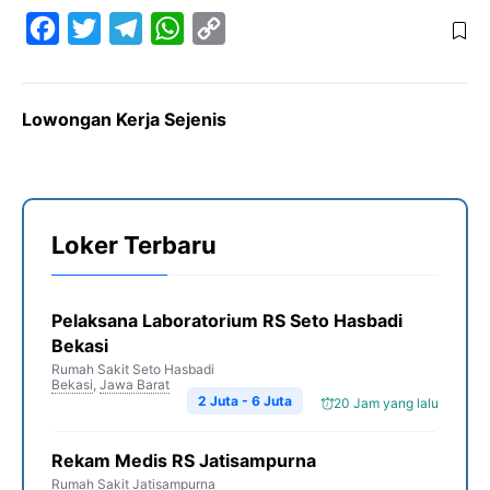
F
T
T
W
C
a
w
e
h
o
c
i
l
a
p
Lowongan Kerja Sejenis
e
t
e
t
y
b
t
g
s
L
o
e
r
A
i
o
r
a
p
n
Loker Terbaru
k
m
p
k
Pelaksana Laboratorium RS Seto Hasbadi
Bekasi
Rumah Sakit Seto Hasbadi
Bekasi
,
Jawa Barat
2 Juta - 6 Juta
20 Jam yang lalu
Rekam Medis RS Jatisampurna
Rumah Sakit Jatisampurna