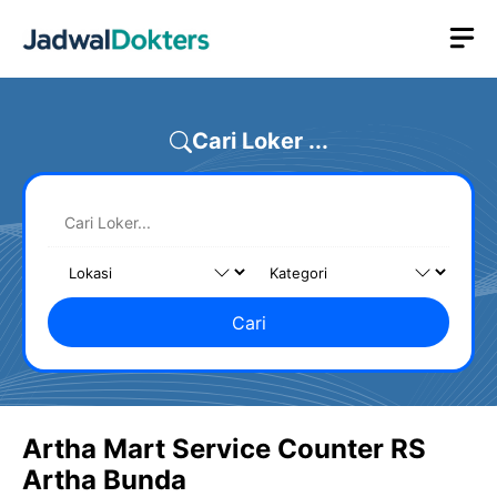
Skip
M
to
content
Cari Loker ...
Cari
Artha Mart Service Counter RS
Artha Bunda