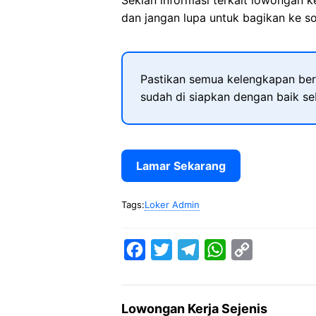
Sekian informasi terkait lowongan 
dan jangan lupa untuk bagikan ke so
Pastikan semua kelengkapan ber
sudah di siapkan dengan baik s
Lamar Sekarang
Tags:
Loker Admin
F
T
T
W
C
a
w
e
h
o
c
i
l
a
p
Lowongan Kerja Sejenis
e
t
e
t
y