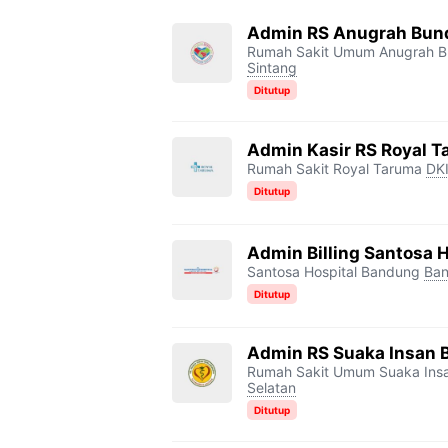
b
t
g
s
L
Admin RS Anugrah Bun
Rumah Sakit Umum Anugrah B
o
e
r
A
i
Sintang
o
r
a
p
n
Ditutup
k
m
p
k
Admin Kasir RS Royal 
Rumah Sakit Royal Taruma
DKI
Ditutup
Admin Billing Santosa 
Santosa Hospital Bandung
Ba
Ditutup
Admin RS Suaka Insan 
Rumah Sakit Umum Suaka Ins
Selatan
Ditutup