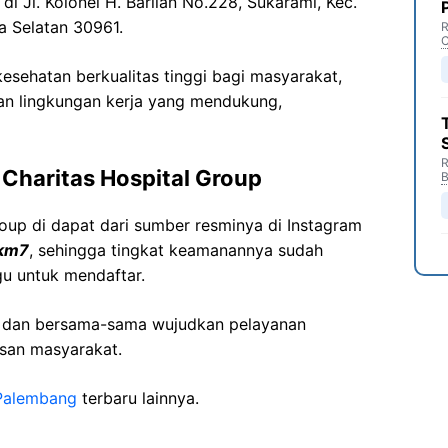
 di
Jl. Kolonel H.
Barlian
No.228,
Sukarami
,
Kec
.
a Selatan 30961.
R
C
sehatan berkualitas tinggi bagi masyarakat,
n lingkungan kerja yang mendukung,
R
Charitas Hospital Group
B
oup di dapat dari sumber resminya di Instagram
lkm7
, sehingga tingkat keamanannya sudah
gu untuk mendaftar.
i dan bersama-sama wujudkan pelayanan
isan masyarakat.
Palembang
terbaru lainnya.