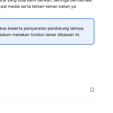
kerja yang bisa kami berikan, semoga bermanfaat
sial media serta teman-teman kalian ya.
kas beserta persyaratan pendukung lainnya
ebelum menekan tombol lamar dibawah ini.