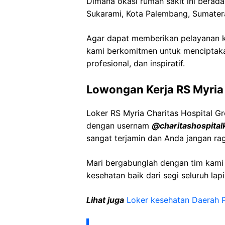
Dimana okasi rumah sakit ini berada
Sukarami
, Kota Palembang, Sumater
Agar dapat memberikan pelayanan ke
kami berkomitmen untuk menciptaka
profesional, dan inspiratif.
Lowongan Kerja RS Myria 
Loker RS Myria Charitas Hospital Gr
dengan usernam
@
charitashospita
sangat terjamin dan Anda jangan ra
Mari bergabunglah dengan tim kam
kesehatan baik dari segi seluruh lap
Lihat juga
Loker kesehatan Daerah