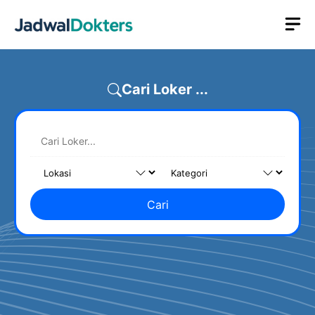
Skip
M
to
content
Cari Loker ...
Cari