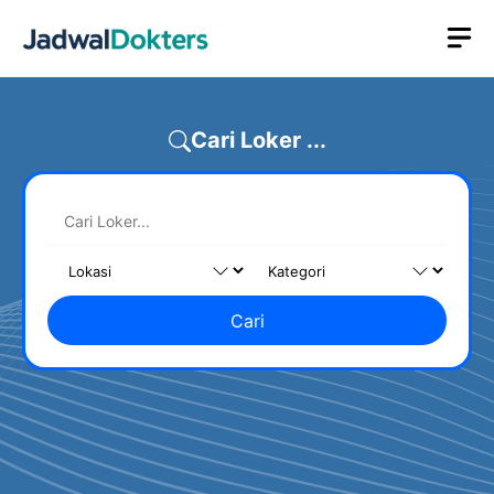
Skip
M
to
content
Cari Loker ...
Cari