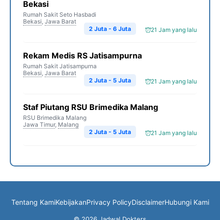
Bekasi
Rumah Sakit Seto Hasbadi
Bekasi
,
Jawa Barat
2 Juta - 6 Juta
21 Jam yang lalu
Rekam Medis RS Jatisampurna
Rumah Sakit Jatisampurna
Bekasi
,
Jawa Barat
2 Juta - 5 Juta
21 Jam yang lalu
Staf Piutang RSU Brimedika Malang
RSU Brimedika Malang
Jawa Timur
,
Malang
2 Juta - 5 Juta
21 Jam yang lalu
Tentang Kami
Kebijakan
Privacy Policy
Disclaimer
Hubungi Kami
© 2026 Jadwal Dokters