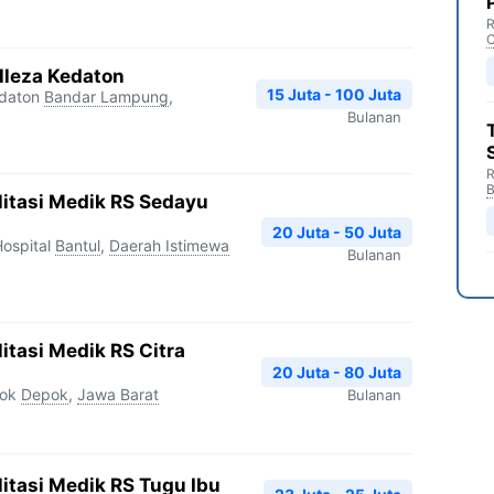
R
C
lleza Kedaton
15 Juta - 100 Juta
daton
Bandar Lampung
,
Bulanan
R
B
litasi Medik RS Sedayu
20 Juta - 50 Juta
ospital
Bantul
,
Daerah Istimewa
Bulanan
litasi Medik RS Citra
20 Juta - 80 Juta
pok
Depok
,
Jawa Barat
Bulanan
litasi Medik RS Tugu Ibu