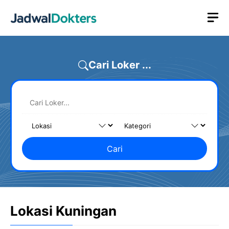
Skip
M
to
content
Cari Loker ...
Cari
Lokasi Kuningan