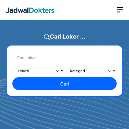
Skip
M
to
content
Cari Loker ...
Cari