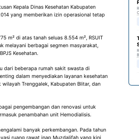
tusan Kepala Dinas Kesehatan Kabupaten
R
C
014 yang memberikan izin operasional tetap
5 m² di atas tanah seluas 8.554 m², RSUIT
tuk melayani berbagai segmen masyarakat,
R
BPJS Kesehatan.
B
u dari beberapa rumah sakit swasta di
penting dalam menyediakan layanan kesehatan
k wilayah Trenggalek, Kabupaten Blitar, dan
erbagai pengembangan dan renovasi untuk
ermasuk penambahan unit Hemodialisis.
h mengalami banyak perkembangan. Pada tahun
ovasi ruang rawat inap Muzdalifah yang kini