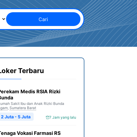
Cari
Loker Terbaru
Perekam Medis RSIA Rizki
Bunda
umah Sakit Ibu dan Anak Rizki Bunda
Agam
,
Sumatera Barat
2 Juta - 5 Juta
7 Jam yang lalu
Tenaga Vokasi Farmasi RS