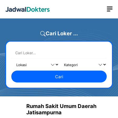
Skip
M
to
content
Cari Loker ...
Cari
Rumah Sakit Umum Daerah
Jatisampurna