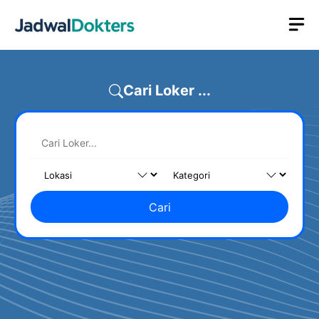
Skip
M
to
content
Cari Loker ...
Cari