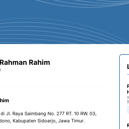
 Rahman Rahim
r
R
ahim
B
di Jl. Raya Saimbang No. 277 RT. 10 RW. 03,
ono, Kabupaten Sidoarjo, Jawa Timur.