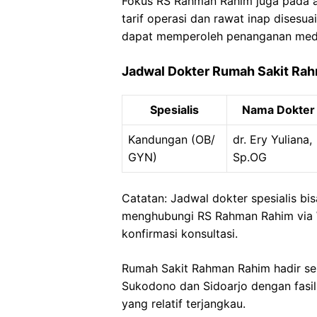
Fokus RS Rahman Rahim juga pada aks
tarif operasi dan rawat inap disesu
dapat memperoleh penanganan medis
Jadwal Dokter Rumah Sakit Ra
Spesialis
Nama Dokter
Kandungan (OB/
dr. Ery Yuliana,
GYN)
Sp.OG
Catatan: Jadwal dokter spesialis b
menghubungi RS Rahman Rahim via
konfirmasi konsultasi.
Rumah Sakit Rahman Rahim hadir seb
Sukodono dan Sidoarjo dengan fasilit
yang relatif terjangkau.