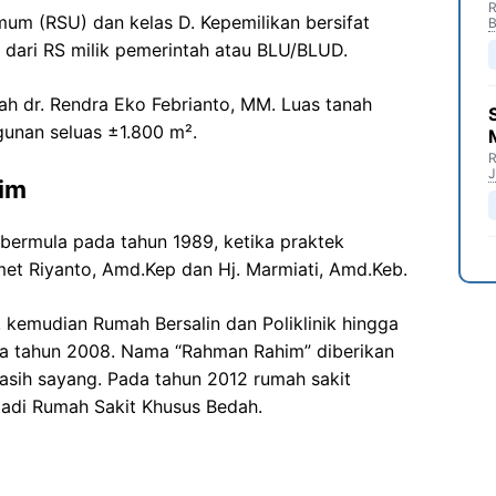
R
mum (RSU) dan kelas D. Kepemilikan bersifat
B
 dari RS milik pemerintah atau BLU/BLUD.
lah dr. Rendra Eko Febrianto, MM. Luas tanah
unan seluas ±1.800 m².
R
J
im
bermula pada tahun 1989, ketika praktek
met Riyanto, Amd.Kep dan Hj. Marmiati, Amd.Keb.
 kemudian Rumah Bersalin dan Poliklinik hingga
ra tahun 2008. Nama “Rahman Rahim” diberikan
kasih sayang. Pada tahun 2012 rumah sakit
jadi Rumah Sakit Khusus Bedah.