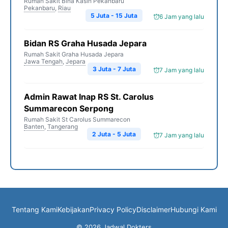
Rumah Sakit Bina Kasih Pekanbaru
Pekanbaru
,
Riau
5 Juta - 15 Juta
6 Jam yang lalu
Bidan RS Graha Husada Jepara
Rumah Sakit Graha Husada Jepara
Jawa Tengah
,
Jepara
3 Juta - 7 Juta
7 Jam yang lalu
Admin Rawat Inap RS St. Carolus
Summarecon Serpong
Rumah Sakit St Carolus Summarecon
Banten
,
Tangerang
2 Juta - 5 Juta
7 Jam yang lalu
Tentang Kami
Kebijakan
Privacy Policy
Disclaimer
Hubungi Kami
© 2026 Jadwal Dokters