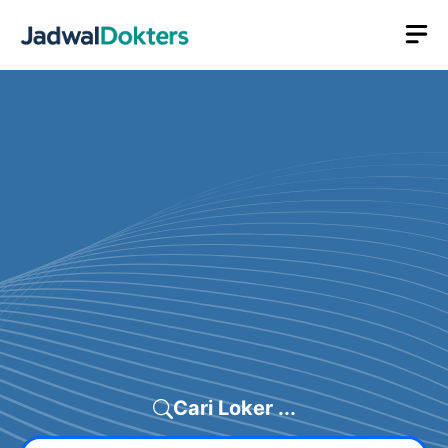
Skip
M
to
content
Cari Loker ...