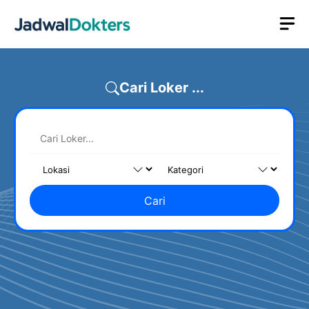
Skip
M
to
content
Cari Loker ...
Cari