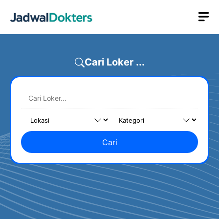
Skip
M
to
content
Cari Loker ...
Cari