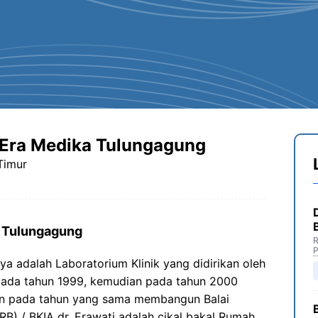
 Era Medika Tulungagung
Timur
a Tulungagung
R
P
a adalah Laboratorium Klinik yang didirikan oleh
i pada tahun 1999, kemudian pada tahun 2000
an pada tahun yang sama membangun Balai
B) / BKIA dr. Erawati adalah cikal bakal Rumah