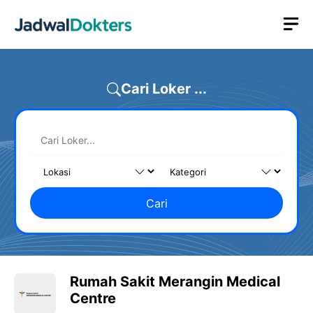
Skip
M
to
content
Cari Loker ...
Cari
Rumah Sakit Merangin Medical
Centre