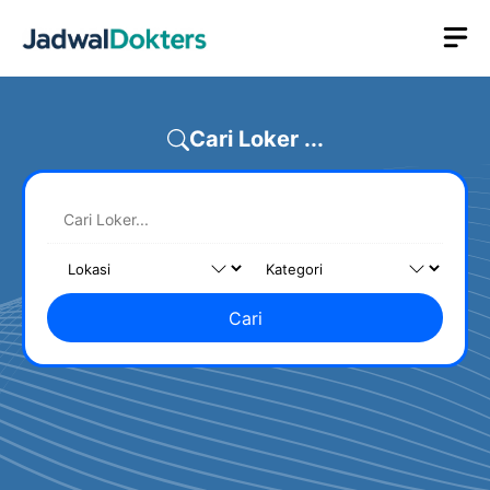
Skip
M
to
content
Cari Loker ...
Cari