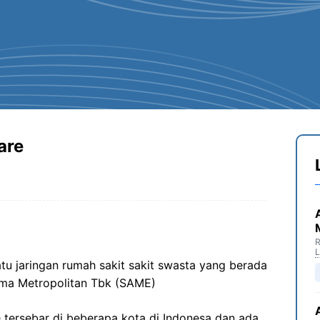
are
R
u jaringan rumah sakit sakit swasta yang berada
ama Metropolitan Tbk (SAME)
 tersebar di beberapa kota di Indonesa dan ada