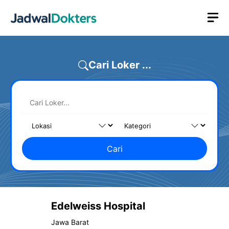
Skip
M
to
content
Cari Loker ...
Cari
Edelweiss Hospital
Jawa Barat