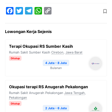
F
T
T
W
C
a
w
e
h
o
c
i
l
a
p
Lowongan Kerja Sejenis
e
t
e
t
y
b
t
g
s
L
Terapi Okupasi RS Sumber Kasih
o
e
r
A
i
Rumah Sakit Sumber Kasih
Cirebon
,
Jawa Barat
o
r
a
p
n
Ditutup
k
m
p
k
4 Juta - 8 Juta
Bulanan
Okupasi terapi RS Anugerah Pekalongan
Rumah Sakit Anugerah Pekalongan
Jawa Tengah
,
Pekalongan
Ditutup
2 Juta - 6 Juta