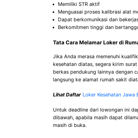
Memiliki
STR
aktif
Menguasai
proses
kalibrasi
alat
m
Dapat
berkomunikasi
dan
bekerj
Berkomitmen
tinggi
dan
bertangg
Tata Cara Melamar Loker di Ru
Jika Anda merasa memenuhi kualifik
kesehatan diatas, segera kirim sura
berkas pendukung lainnya dengan 
langsung ke alamat rumah sakit diat
Lihat Daftar
Loker Kesehatan Jawa 
Untuk deadline dari lowongan ini d
dibawah, apabila masih dapat dilama
masih di buka.