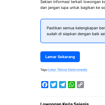
Sekian informasi terkait lowongan 
dan jangan lupa untuk bagikan ke so
Pastikan semua kelengkapan ber
sudah di siapkan dengan baik s
Lamar Sekarang
Tags:
Loker Teknisi Elektromedis
F
T
T
W
C
a
w
e
h
o
c
i
l
a
p
Lowongan Kerja Sejenis