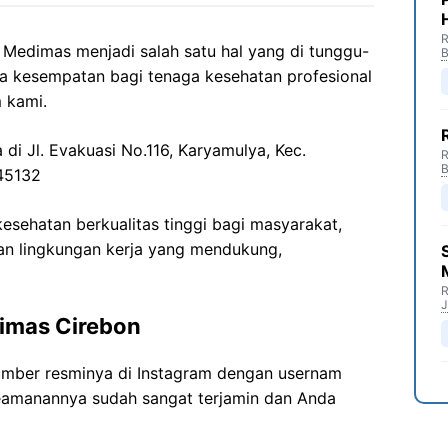
R
edimas menjadi salah satu hal yang di tunggu-
B
a kesempatan bagi tenaga kesehatan profesional
 kami.
 di Jl. Evakuasi No.116, Karyamulya, Kec.
R
B
 45132
sehatan berkualitas tinggi bagi masyarakat,
n lingkungan kerja yang mendukung,
R
J
imas Cirebon
umber resminya di Instagram dengan usernam
keamanannya sudah sangat terjamin dan Anda