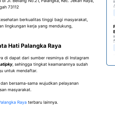
 di Jl. Beliang No.21, Palangka, Kec. Jekan Raya,
R
J
ngah 73112
sehatan berkualitas tinggi bagi masyarakat,
n lingkungan kerja yang mendukung,
R
ta Hati Palangka Raya
a di dapat dari sumber resminya di Instagram
atipky
, sehingga tingkat keamanannya sudah
gu untuk mendaftar.
i dan bersama-sama wujudkan pelayanan
isan masyarakat.
Palangka Raya
terbaru lainnya.