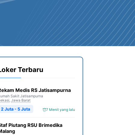
Loker Terbaru
Rekam Medis RS Jatisampurna
umah Sakit Jatisampurna
ekasi
,
Jawa Barat
2 Juta - 5 Juta
7 Menit yang lalu
Staf Piutang RSU Brimedika
Malang