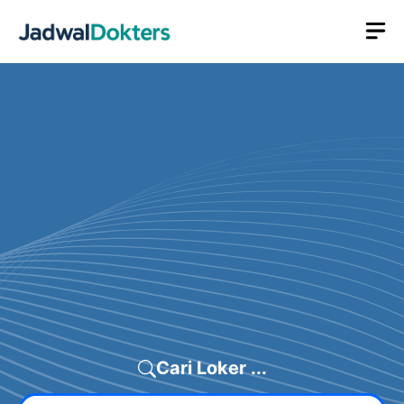
Skip
M
to
content
Cari Loker ...