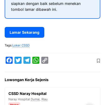
siapkan dengan baik sebelum menekan
tombol lamar dibawah ini.
Lamar Sekarang
Tags:
Loker CSSD
F
T
T
W
C
a
w
e
h
o
c
i
l
a
p
Lowongan Kerja Sejenis
e
t
e
t
y
b
t
g
s
L
CSSD Naray Hospital
o
e
r
A
i
Naray Hospital
Dumai
,
Riau
o
r
a
p
n
Ditutup