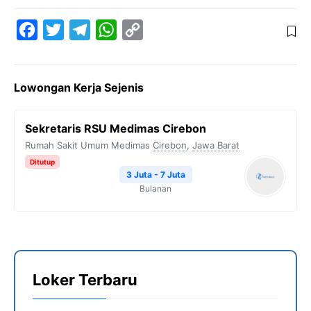
F
T
T
W
C
a
w
e
h
o
c
i
l
a
p
Lowongan Kerja Sejenis
e
t
e
t
y
b
t
g
s
L
Sekretaris RSU Medimas Cirebon
o
e
r
A
i
Rumah Sakit Umum Medimas
Cirebon
,
Jawa Barat
o
r
a
p
n
Ditutup
k
m
p
k
3 Juta - 7 Juta
Bulanan
Loker Terbaru