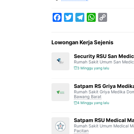
F
T
T
W
C
a
w
e
h
o
c
i
l
a
p
Lowongan Kerja Sejenis
e
t
e
t
y
b
t
g
s
L
Security RSU San Medic
Rumah Sakit Umum San Medica
o
e
r
A
i
3 Minggu yang lalu
o
r
a
p
n
k
m
p
k
Satpam RS Griya Medik
Rumah Sakit Griya Medika Do
Bawang Barat
4 Minggu yang lalu
Satpam RSU Medical Ma
Rumah Sakit Umum Medical Ma
Pacitan