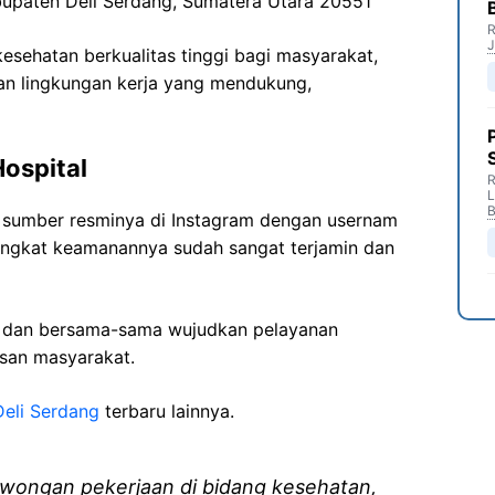
bupaten Deli Serdang, Sumatera Utara 20551
R
J
sehatan berkualitas tinggi bagi masyarakat,
n lingkungan kerja yang mendukung,
ospital
R
B
i sumber resminya di Instagram dengan usernam
tingkat keamanannya sudah sangat terjamin dan
i dan bersama-sama wujudkan pelayanan
isan masyarakat.
Deli Serdang
terbaru lainnya.
wongan pekerjaan di bidang kesehatan,