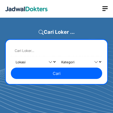
Skip
M
to
content
Cari Loker ...
Cari