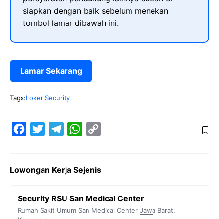
siapkan dengan baik sebelum menekan
tombol lamar dibawah ini.
Lamar Sekarang
Tags:
Loker Security
F
T
T
W
C
a
w
e
h
o
c
i
l
a
p
Lowongan Kerja Sejenis
e
t
e
t
y
b
t
g
s
L
Security RSU San Medical Center
o
e
r
A
i
Rumah Sakit Umum San Medical Center
Jawa Barat
,
o
r
a
p
n