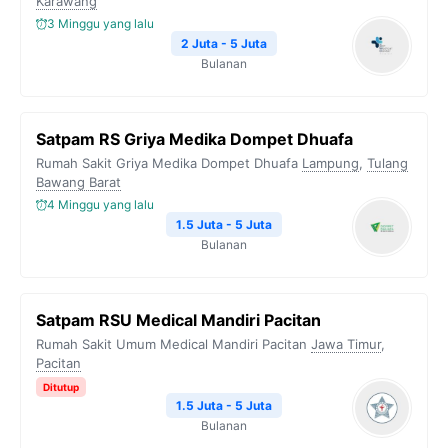
Karawang
3 Minggu yang lalu
k
m
p
k
2 Juta - 5 Juta
Bulanan
Satpam RS Griya Medika Dompet Dhuafa
Rumah Sakit Griya Medika Dompet Dhuafa
Lampung
,
Tulang
Bawang Barat
4 Minggu yang lalu
1.5 Juta - 5 Juta
Bulanan
Satpam RSU Medical Mandiri Pacitan
Rumah Sakit Umum Medical Mandiri Pacitan
Jawa Timur
,
Pacitan
Ditutup
1.5 Juta - 5 Juta
Bulanan