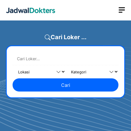
Skip
M
to
content
Cari Loker ...
Cari