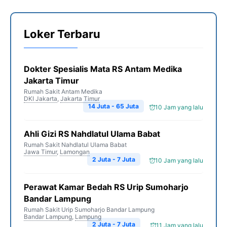
o
e
r
A
i
o
r
a
p
n
Loker Terbaru
k
m
p
k
Dokter Spesialis Mata RS Antam Medika
Jakarta Timur
Rumah Sakit Antam Medika
DKI Jakarta
,
Jakarta Timur
14 Juta - 65 Juta
10 Jam yang lalu
Ahli Gizi RS Nahdlatul Ulama Babat
Rumah Sakit Nahdlatul Ulama Babat
Jawa Timur
,
Lamongan
2 Juta - 7 Juta
10 Jam yang lalu
Perawat Kamar Bedah RS Urip Sumoharjo
Bandar Lampung
Rumah Sakit Urip Sumoharjo Bandar Lampung
Bandar Lampung
,
Lampung
2 Juta - 7 Juta
11 Jam yang lalu