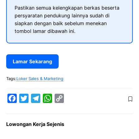
Pastikan semua kelengkapan berkas beserta
persyaratan pendukung lainnya sudah di
siapkan dengan baik sebelum menekan
tombol lamar dibawah ini.
Lamar Sekarang
Tags:
Loker Sales & Marketing
F
T
T
W
C
a
w
e
h
o
c
i
l
a
p
Lowongan Kerja Sejenis
e
t
e
t
y
b
t
g
s
L