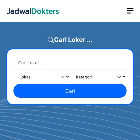
Skip
M
to
content
Cari Loker ...
Cari