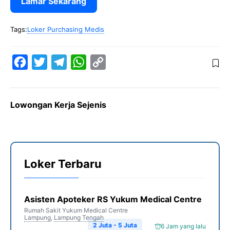
Lamar Sekarang
Tags:
Loker Purchasing Medis
F
T
T
W
C
a
w
e
h
o
c
i
l
a
p
Lowongan Kerja Sejenis
e
t
e
t
y
b
t
g
s
L
o
e
r
A
i
o
r
a
p
n
Loker Terbaru
k
m
p
k
Asisten Apoteker RS Yukum Medical Centre
Rumah Sakit Yukum Medical Centre
Lampung
,
Lampung Tengah
2 Juta - 5 Juta
6 Jam yang lalu