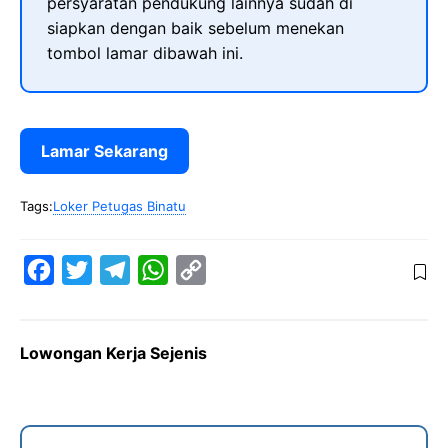
persyaratan pendukung lainnya sudah di
siapkan dengan baik sebelum menekan
tombol lamar dibawah ini.
Lamar Sekarang
Tags:
Loker Petugas Binatu
F
T
T
W
C
a
w
e
h
o
c
i
l
a
p
Lowongan Kerja Sejenis
e
t
e
t
y
b
t
g
s
L
o
e
r
A
i