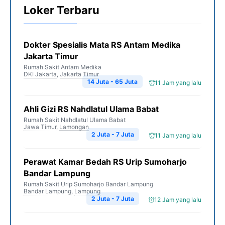
o
r
a
p
n
Loker Terbaru
k
m
p
k
Dokter Spesialis Mata RS Antam Medika
Jakarta Timur
Rumah Sakit Antam Medika
DKI Jakarta
,
Jakarta Timur
14 Juta - 65 Juta
11 Jam yang lalu
Ahli Gizi RS Nahdlatul Ulama Babat
Rumah Sakit Nahdlatul Ulama Babat
Jawa Timur
,
Lamongan
2 Juta - 7 Juta
11 Jam yang lalu
Perawat Kamar Bedah RS Urip Sumoharjo
Bandar Lampung
Rumah Sakit Urip Sumoharjo Bandar Lampung
Bandar Lampung
,
Lampung
2 Juta - 7 Juta
12 Jam yang lalu