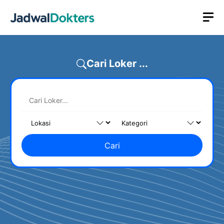
Skip
M
to
content
Cari Loker ...
Cari