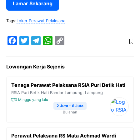
Lamar Sekarang
Tags:
Loker Perawat Pelaksana
F
T
T
W
C
a
w
e
h
o
c
i
l
a
p
Lowongan Kerja Sejenis
e
t
e
t
y
b
t
g
s
L
Tenaga Perawat Pelaksana RSIA Puri Betik Hati
o
e
r
A
i
RSIA Puri Betik Hati
Bandar Lampung
,
Lampung
o
r
a
p
n
3 Minggu yang lalu
k
m
p
k
2 Juta - 6 Juta
Bulanan
Perawat Pelaksana RS Mata Achmad Wardi