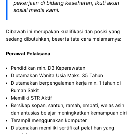
pekerjaan di bidang kesehatan, ikuti akun
sosial media kami.
Dibawah ini merupakan kualifikasi dan posisi yang
sedang dibutuhkan, beserta tata cara melamarnya:
Perawat
Pelaksana
Pendidikan min. D3
Keperawatan
Diutamakan
Wanita
Usia
Maks
. 35
Tahun
Diutamakan
berpengalaman
kerja
min. 1
tahun
di
Rumah
Sakit
Memiliki
STR
Aktif
Bersikap
sopan
,
santun
,
ramah
,
empati
,
welas
asih
dan
antusias
belajar
meningkatkan
kemampuan
diri
Terampil
menggunakan
komputer
Diutamakan
memiliki
sertifikat
pelatihan
yang