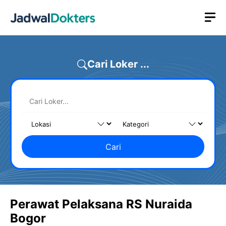
Skip
M
to
content
Cari Loker ...
Cari
Perawat Pelaksana RS Nuraida
Bogor