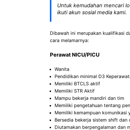
Untuk kemudahan mencari lo
ikuti akun sosial media kami.
Dibawah ini merupakan kualifikasi d
cara melamarnya:
Perawat
NICU/PICU
Wanita
Pendidikan minimal D3
Keperawat
Memiliki
BTCLS
aktif
Memiliki
STR
Aktif
Mampu
bekerja
mandiri
dan
tim
Memiliki
pengetahuan
tentang
pe
Memiliki
kemampuan
komunikasi
Bersedia
bekerja
sistem
shift dan 
Diutamakan
berpengalaman
dan
m