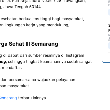
a di
Jl. Puri
Anjasmoro
No.G1 / 28,
Tawangsari
,
R
B
g,
Jawa
Tengah 50144
sehatan berkualitas tinggi bagi masyarakat,
n lingkungan kerja yang mendukung,
R
J
rga
Sehat
III Semarang
ng
di dapat dari sumber resminya di Instagram
ang
, sehingga tingkat keamanannya sudah sangat
k mendaftar.
i dan bersama-sama wujudkan pelayanan
isan masyarakat.
Semarang
terbaru lainnya.