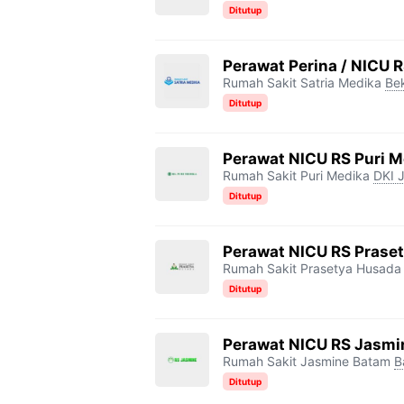
Ditutup
o
r
a
p
n
k
m
p
k
Perawat Perina / NICU R
Rumah Sakit Satria Medika
Be
Ditutup
Perawat NICU RS Puri M
Rumah Sakit Puri Medika
DKI 
Ditutup
Perawat NICU RS Prase
Rumah Sakit Prasetya Husada
Ditutup
Perawat NICU RS Jasmi
Rumah Sakit Jasmine Batam
B
Ditutup