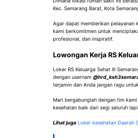
Dimana lokasi rumah sakit ini berad
Kec
. Semarang Barat, Kota Semaran
Agar dapat memberikan pelayanan ke
kami berkomitmen untuk menciptaka
profesional, dan inspiratif.
Lowongan Kerja
RS
Kelua
Loker
RS
Keluarga
Sehat
III Semara
dengan usernam
@
hrd_ksh3semar
terjamin dan Anda jangan ragu untu
Mari bergabunglah dengan tim kam
kesehatan baik dari segi seluruh lap
Lihat juga
Loker kesehatan Daerah