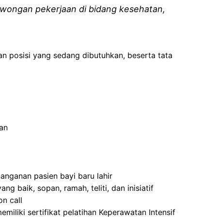
wongan pekerjaan di bidang kesehatan,
an posisi yang sedang dibutuhkan, beserta tata
an
nanganan
pasien
bayi
baru
lahir
yang
baik
,
sopan
,
ramah
,
teliti
, dan
inisiatif
on call
emiliki
sertifikat
pelatihan
Keperawatan
Intensif