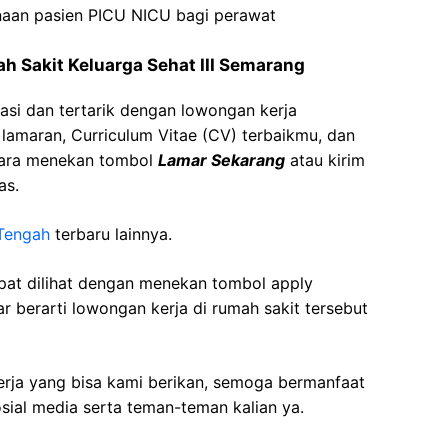
naan
pasien
PICU NICU
bagi
perawat
h Sakit
Keluarga
Sehat
III Semarang
asi dan tertarik dengan lowongan kerja
t lamaran, Curriculum Vitae (CV) terbaikmu, dan
cara menekan tombol
Lamar Sekarang
atau kirim
as.
Tengah
terbaru lainnya.
apat dilihat dengan menekan tombol apply
r berarti lowongan kerja di rumah sakit tersebut
kerja yang bisa kami berikan, semoga bermanfaat
sial media serta teman-teman kalian ya.