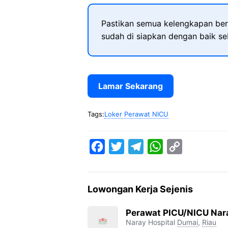
Pastikan semua kelengkapan ber
sudah di siapkan dengan baik s
Lamar Sekarang
Tags:
Loker Perawat NICU
F
T
T
W
C
a
w
e
h
o
c
i
l
a
p
Lowongan Kerja Sejenis
e
t
e
t
y
b
t
g
s
L
Perawat PICU/NICU Nara
Naray Hospital
Dumai
,
Riau
o
e
r
A
i