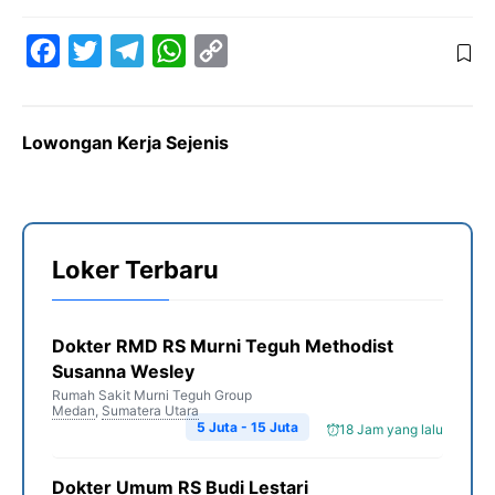
F
T
T
W
C
a
w
e
h
o
c
i
l
a
p
Lowongan Kerja Sejenis
e
t
e
t
y
b
t
g
s
L
o
e
r
A
i
o
r
a
p
n
Loker Terbaru
k
m
p
k
Dokter RMD RS Murni Teguh Methodist
Susanna Wesley
Rumah Sakit Murni Teguh Group
Medan
,
Sumatera Utara
5 Juta - 15 Juta
18 Jam yang lalu
Dokter Umum RS Budi Lestari